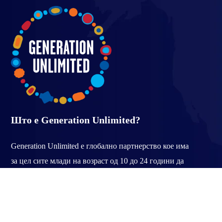
Што е Generation Unlimited?
Generation Unlimited е глобално партнерство кое има
за цел сите млади на возраст од 10 до 24 години да
добијат образование, обука и работа до 2030 година.
#GenUnlimited се базира на експертизата на младите
луѓе, претставниците од владите, мултилатерални
организации, приватниот сектор и граѓанското