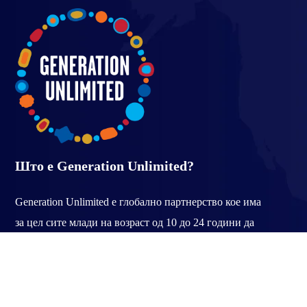
Што е Generation Unlimited?
Generation Unlimited е глобално партнерство кое има
за цел сите млади на возраст од 10 до 24 години да
добијат образование, обука и работа до 2030 година.
#GenUnlimited се базира на експертизата на младите
луѓе, претставниците од владите, мултилатерални
организации, приватниот сектор и граѓанското