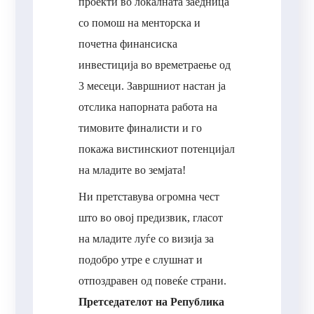
проекти во локалната заедница
со помош на менторска и
почетна финансиска
инвестиција во времетраење од
3 месеци. Завршниот настан ја
отслика напорната работа на
тимовите финалисти и го
покажа вистинскиот потенцијал
на младите во земјата!
Ни претставува огромна чест
што во овој предизвик, гласот
на младите луѓе со визија за
подобро утре е слушнат и
отпоздравен од повеќе страни.
Претседателот на Република