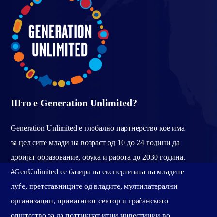
Што е Generation Unlimited?
Generation Unlimited е глобално партнерство кое има
за цел сите млади на возраст од 10 до 24 години да
добијат образование, обука и работа до 2030 година.
#GenUnlimited се базира на експертизата на младите
луѓе, претставниците од владите, мултилатерални
организации, приватниот сектор и граѓанското
општество за да поттикнат итни инвестиции во