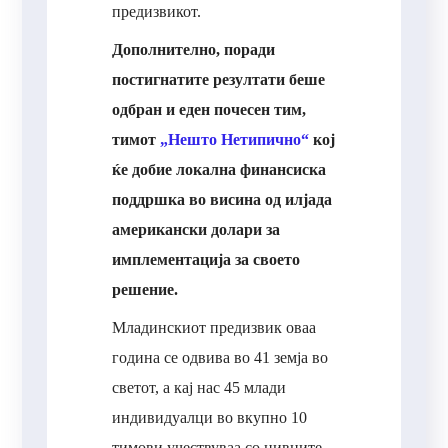
предизвикот.
Дополнително, поради
постигнатите резултати беше
одбран и еден почесен тим,
тимот
„Нешто Нетипично“
кој
ќе добие локална финансиска
поддршка во висина од илјада
американски долари за
имплементација за своето
решение.
Младинскиот предизвик оваа
година се одвива во 41 земја во
светот, а кај нас 45 млади
индивидуалци во вкупно 10
тимови учествуваа со нивните