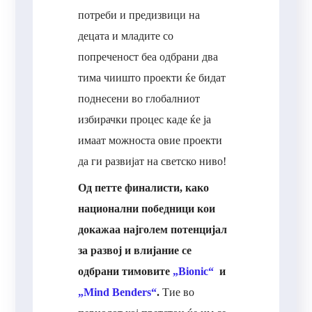
потреби и предизвици на
децата и младите со
попреченост беа одбрани два
тима чиишто проекти ќе бидат
поднесени во глобалниот
избирачки процес каде ќе ја
имаат можноста овие проекти
да ги развијат на светско ниво!
Од петте финалисти, како
национални победници кои
докажаа најголем потенцијал
за развој и влијание се
одбрани тимовите
„Bionic“
и
„Mind Benders“
.
Тие во