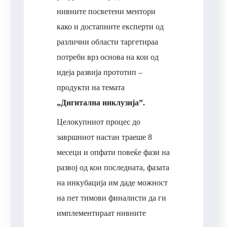
нивните посветени ментори
како и достапните експерти од
различни области таргетираа
потреби врз основа на кои од
идеја развија прототип –
продукти на темата
„Дигитална инклузија”.
Целокупниот процес до
завршниот настан траеше 8
месеци и опфати повеќе фази на
развој од кои последната, фазата
на инкубација им даде можност
на пет тимови финалисти да ги
имплементираат нивните