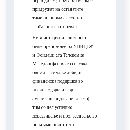
периодот кој претстои ќе им се
придружат на останатите
тимови ширум светот во
глобалниот натпревар.
Нивниот труд и вложеност
беше препознаен од УНИЦЕФ
и Фондацијата Телеком за
Македонија и во таа насока,
овие два тима ќе добијат
финансиска поддршка во
висина од две илјади
американски долари за секој
тим со цел успешно
доразвивање и прогресирање во
понатамошниот тек на