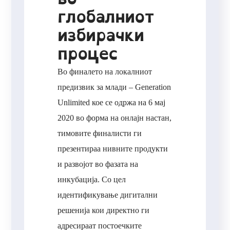
глобалниот
избирачки
процес
Во финалето на локалниот
предизвик за млади – Generation
Unlimited кое се одржа на 6 мај
2020 во форма на онлајн настан,
тимовите финалисти ги
презентираа нивните продукти
и развојот во фазата на
инкубација. Со цел
идентификување дигитални
решенија кои директно ги
адресираат постоечките