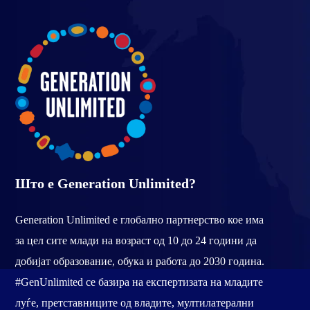
Што е Generation Unlimited?
Generation Unlimited е глобално партнерство кое има
за цел сите млади на возраст од 10 до 24 години да
добијат образование, обука и работа до 2030 година.
#GenUnlimited се базира на експертизата на младите
луѓе, претставниците од владите, мултилатерални