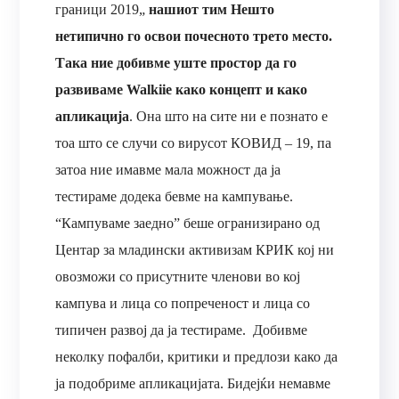
граници 2019„
нашиот тим Нешто
нетипично го освои почесното трето место.
Така ние добивме уште простор да го
развиваме Walkiie како концепт и како
апликација
. Она што на сите ни е познато е
тоа што се случи со вирусот КОВИД – 19, па
затоа ние имавме мала можност да ја
тестираме додека бевме на кампување.
“Кампуваме заедно” беше огранизирано од
Центар за младински активизам КРИК кој ни
овозможи со присутните членови во кој
кампува и лица со попреченост и лица со
типичен развој да ја тестираме. Добивме
неколку пофалби, критики и предлози како да
ја подобриме апликацијата. Бидејќи немавме