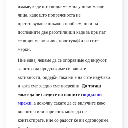
имаме, каде што видовме многу нови млади
лица, каде што попреченоста не
претставуваше никаков проблем, но и на
последните две работилници каде за прв пат
се видовме во живо, почитувајќи ги сите
мерки.
Ние едвај чекаме да се опоравиме од вирусот,
за потоа да продолжиме со нашите
активности, бидејќи така ни е на сите најубаво
и кога сме заедно сме посреќни.
До тогаш
може да не следите на нашите
социјални
мрежи
,
а доколку сакате да се вклучите како
волонтер или корисник може да не
контактирате, ние со радост ќе ви одговориме,