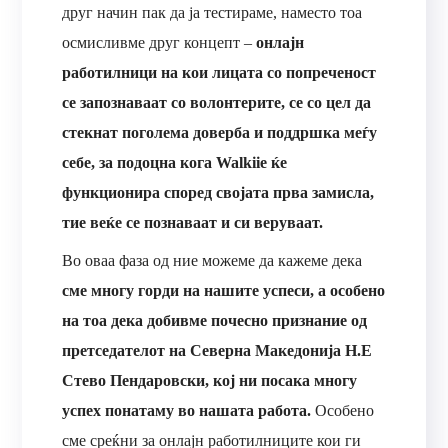
друг начин пак да ја тестираме, наместо тоа
осмисливме друг концепт –
онлајн
работилници на кои лицата со попреченост
се запознаваат со волонтерите, се со цел да
стекнат поголема доверба и поддршка меѓу
себе, за подоцна кога Walkiie ќе
функционира според својата прва замисла,
тие веќе се познаваат и си веруваат.
Во оваа фаза од ние можеме да кажеме дека
сме многу горди на нашите успеси, а особено
на тоа дека добивме почесно признание од
претседателот на Северна Македонија Н.Е
Стево Пендаровски, кој ни посака многу
успех понатаму во нашата работа.
Особено
сме среќни за онлајн работилниците кои ги