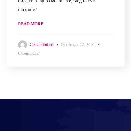
бидејќи заедно сме повеќе, заедно сме
посилни!
READ MORE
GenUnlimited
Октомври 12, 2020
0 Comments