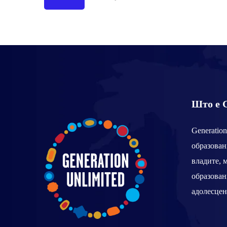
Што е G
Generation
образован
владите, 
образован
адолесцен