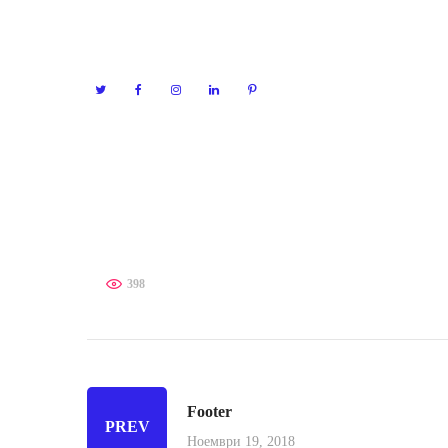
our team, then we’d also love to hear from
you.
Social M
Technica
Content 
Terms of use | Privacy Environmental Policy
398
Footer
PREV
Ноември 19, 2018