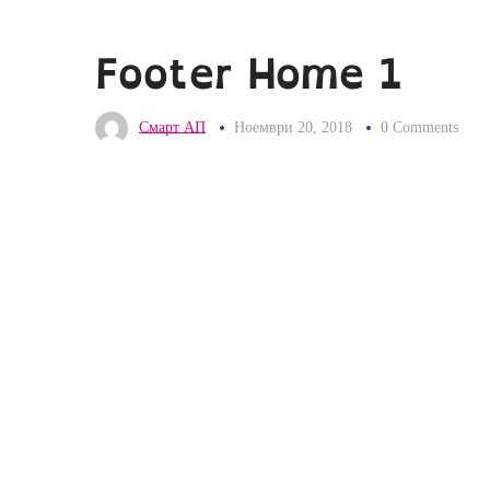
Footer Home 1
Смарт АП
Ноември 20, 2018
0 Comments
Servic
Seofy have much planned for the future,
Search E
working with great clients and continued
Search E
software development. If you’d like to join
Pay Per C