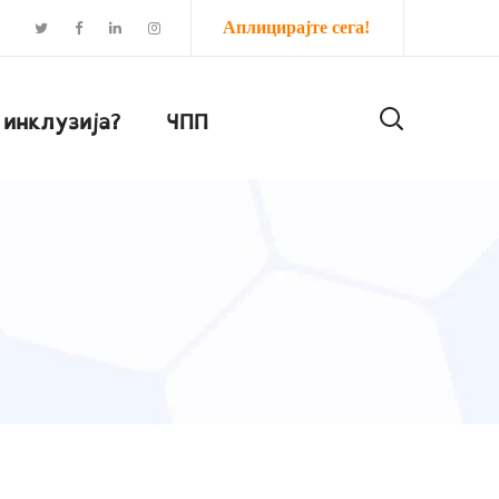
Аплицирајте сега!
 инклузија?
ЧПП