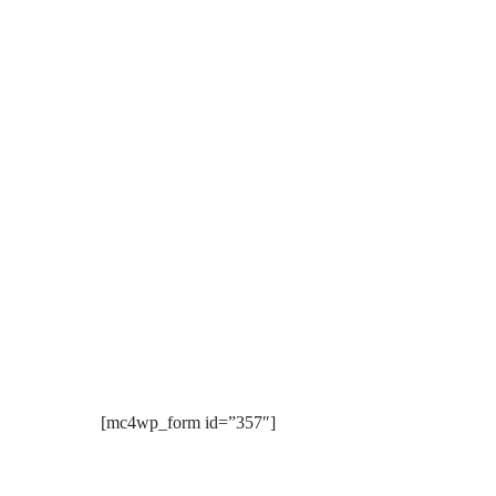
Newsletter
rk, NY
[mc4wp_form id=”357″]