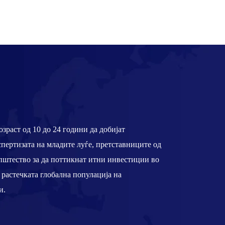
озраст од 10 до 24 години да добијат
кспертизата на младите луѓе, претставниците од
пштество за да поттикнат итни инвестиции во
 растечката глобална популација на
и.