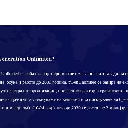
eneration Unlimited?
 Unlimited е глобално партнерство кое има за цел сите млади на в
ие, обука и работа до 2030 година. #GenUnlimited се базира на е
мултилатерални организации, приватниот сектор и граѓанското о
ието, тренинг за стекнување на вештини и оспособување на брзо
ти и млади луѓе (10-24 год.), што до 2030 ќе достигне 2 милијард