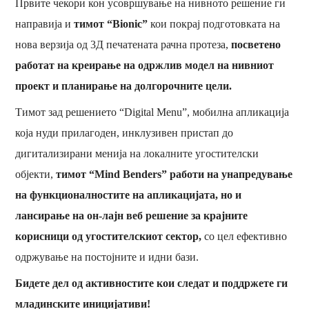
Првите чекори кон усовршување на нивното решение ги
направија и
тимот “Bionic”
кои покрај подготовката на
нова верзија од 3Д печатената рачна протеза,
посветено
работат на креирање на одржлив модел на нивниот
проект и планирање на долгорочните цели.
Тимот зад решението “Digital Menu”, мобилна апликација
која нуди прилагоден, инклузивен пристап до
дигитализирани менија на локалните угостителски
објекти,
тимот “Mind Benders” работи на унапредување
на функционалностите на апликацијата, но и
лансирање на он-лајн веб решение за крајните
корисници од угостителскиот сектор,
со цел ефективно
одржување на постојните и идни бази.
Бидете дел од активностите кои следат и поддржете ги
младинските иницијативи!