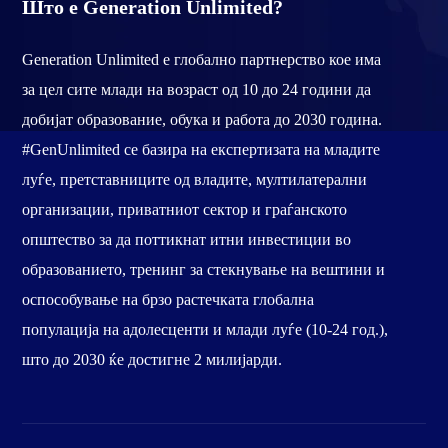
Што е Generation Unlimited?
Generation Unlimited е глобално партнерство кое има
за цел сите млади на возраст од 10 до 24 години да
добијат образование, обука и работа до 2030 година.
#GenUnlimited се базира на експертизата на младите
луѓе, претставниците од владите, мултилатерални
организации, приватниот сектор и граѓанското
општество за да поттикнат итни инвестиции во
образованието, тренинг за стекнување на вештини и
оспособување на брзо растечката глобална
популација на адолесценти и млади луѓе (10-24 год.),
што до 2030 ќе достигне 2 милијарди.