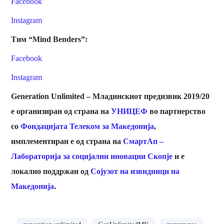
Facebook
Instagram
Тим “Mind Benders”:
Facebook
Instagram
Generation Unlimited – Младинскиот предизвик 2019/20
е организиран од страна на
УНИЦЕФ
во партнерство
со
Фондацијата Телеком за Македонија
,
имплементиран е од страна на
СмартАп –
Лабораторија за социјални иновации Скопје
и е
локално поддржан од
Сојузот на извидници на
Македонија
.