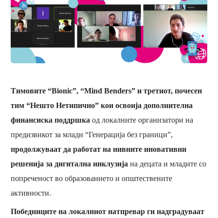
Тимовите “Bionic”, “Mind Benders” и третиот, почесен
тим “Нешто Нетипично” кои освоија дополнителна
финансиска поддршка
од локалните организатори на
предизвикот за млади “Генерација без граници”,
продолжуваат да работат на нивните иновативни
решенија за дигитална инклузија
на децата и младите со
попреченост во образованието и општествените
активности.
Победниците на локалниот натпревар ги надградуваат