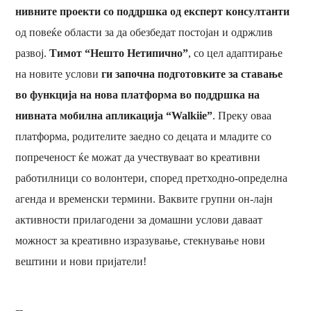
нивните проекти со поддршка од експерт консултанти
од повеќе области за да обезбедат постојан и одржлив
развој.
Тимот “Нешто Нетипично”
, со цел адаптирање
на новите услови
ги започна подготовките за ставање
во функција на нова платформа во поддршка на
нивната мобилна апликација “Walkiie”
. Преку оваа
платформа, родителите заедно со децата и младите со
попреченост ќе можат да учествуваат во креативни
работилници со волонтери, според претходно-определна
агенда и временски термини. Ваквите групни он-лајн
активности прилагодени за домашни услови даваат
можност за креативно изразување, стекнување нови
вештини и нови пријатели!