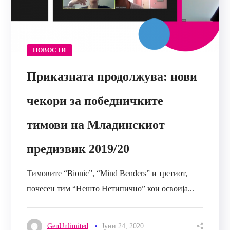
НОВОСТИ
Приказната продолжува: нови
чекори за победничките
тимови на Младинскиот
предизвик 2019/20
Тимовите “Bionic”, “Mind Benders” и третиот,
почесен тим “Нешто Нетипично” кои освоија...
GenUnlimited
Јуни 24, 2020