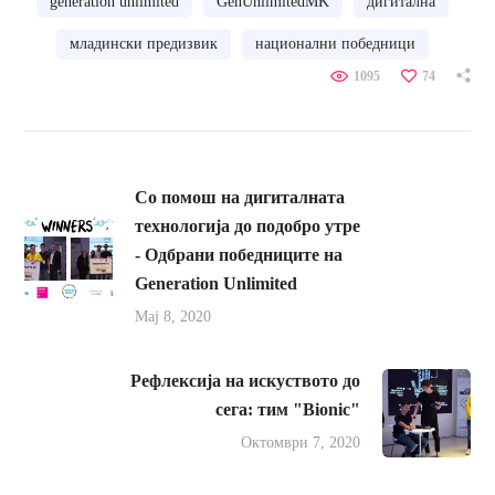
generation unlimited
GenUnlimitedMK
дигитална
младински предизвик
национални победници
1095
74
Со помош на дигиталната
технологија до подобро утре
- Одбрани победниците на
Generation Unlimited
Мај 8, 2020
Рефлексија на искуството до
сега: тим "Bionic"
Октомври 7, 2020