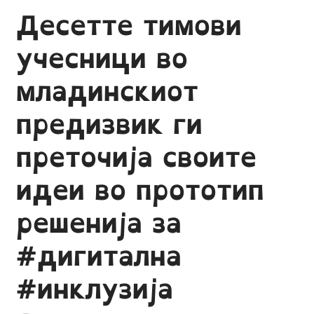
Десетте тимови
учесници во
младинскиот
предизвик ги
преточија своите
идеи во прототип
решенија за
#дигитална
#инклузија