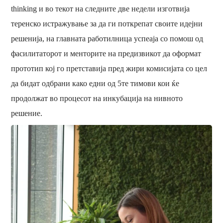
thinking и во текот на следните две недели изготвија
теренско истражување за да ги поткрепат своите идејни
решенија, на главната работилница успеаја со помош од
фасилитаторот и менторите на предизвикот да оформат
прототип кој го претставија пред жири комисијата со цел
да бидат одбрани како едни од 5те тимови кои ќе
продолжат во процесот на инкубација на нивното
решение.