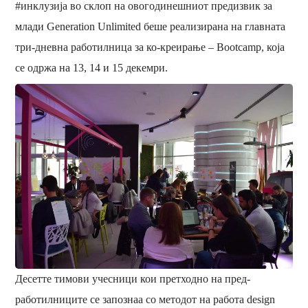
#инклузија во склоп на овогодинешниот предизвик за
млади Generation Unlimited беше реализирана на главната
три-дневна работилница за ко-креирање – Bootcamp, која
се одржа на 13, 14 и 15 декемри.
Десетте тимови учесници кои претходно на пред-
работилниците се запознаа со методот на работа design