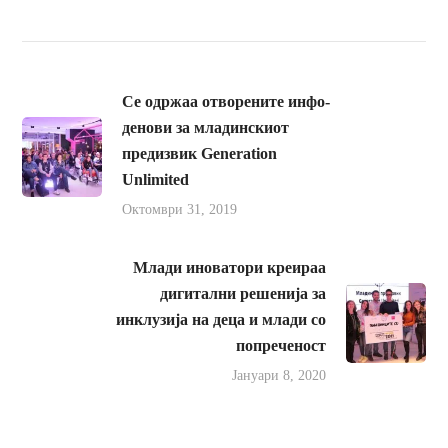
Се одржаа отворените инфо-
денови за младинскиот
предизвик Generation
Unlimited
Октомври 31, 2019
Млади иноватори креираа
дигитални решенија за
инклузија на деца и млади со
попреченост
Јануари 8, 2020