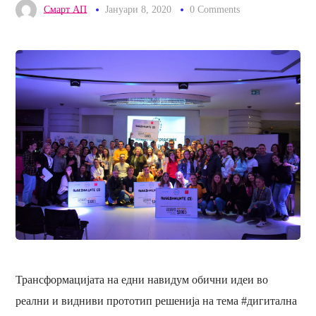
Смарт АП
Јануари 8, 2020
0 Comments
Трансформацијата на едни навидум обични идеи во
реални и видниви прототип решенија на тема #дигитална