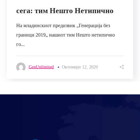
сега: тим Нешто Нетипично
На младинскиот предизвик „Генерација без
граници 2019„ нашиот тим Нешто нетипично
го...
GenUnlimited
Октомври 12, 2020