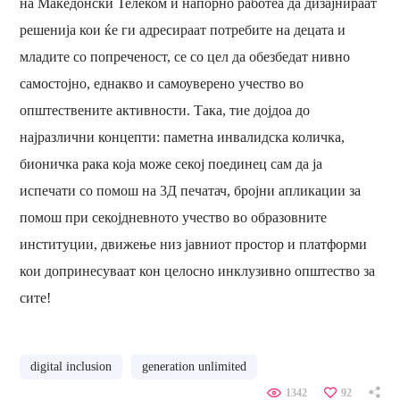
на Македонски Телеком и напорно работеа да дизајнираат
решенија кои ќе ги адресираат потребите на децата и
младите со попреченост, се со цел да обезбедат нивно
самостојно, еднакво и самоуверено учество во
општествените активности. Така, тие дојдоа до
најразлични концепти: паметна инвалидска количка,
бионичка рака која може секој поединец сам да ја
испечати со помош на 3Д печатач, бројни апликации за
помош при секојдневното учество во образовните
институции, движење низ јавниот простор и платформи
кои допринесуваат кон целосно инклузивно општество за
сите!
digital inclusion
generation unlimited
1342
92